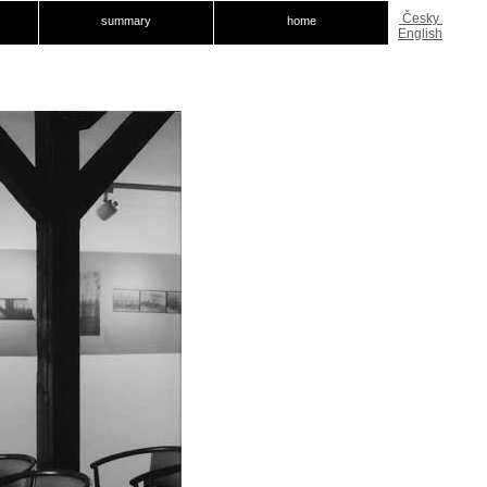
Česky
summary
home
English