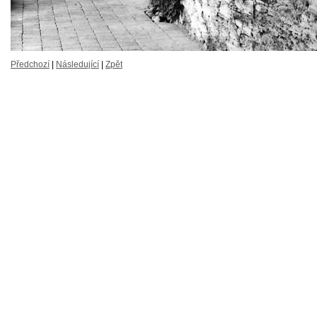
Předchozí
|
Následující
|
Zpět