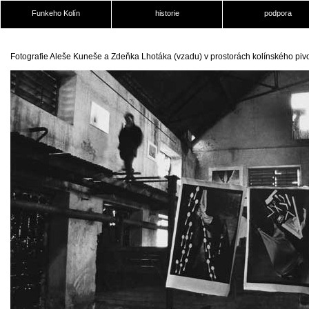
Funkeho Kolín
historie
podpora
Fotografie Aleše Kuneše a Zdeňka Lhotáka (vzadu) v prostorách kolínského pivo