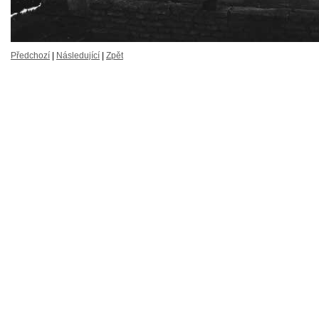
Předchozí
|
Následující
|
Zpět