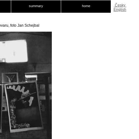
Česky
summary
home
English
varu, foto Jan Schejbal