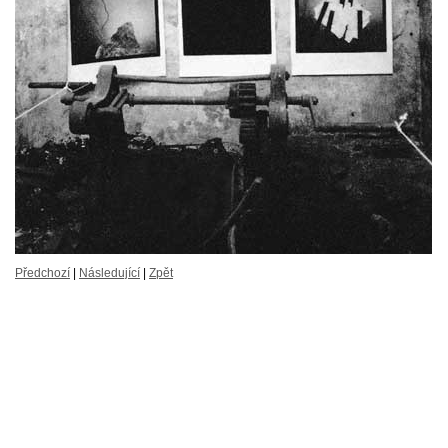
Předchozí
|
Následující
|
Zpět