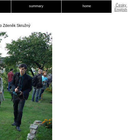
Česky
summary
home
English
foto Zdeněk Skružný