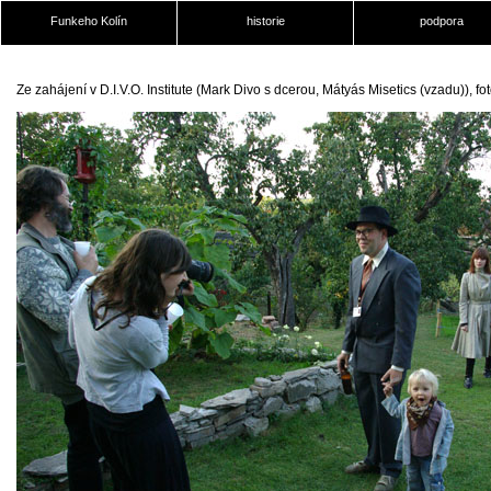
Funkeho Kolín
historie
podpora
Ze zahájení v D.I.V.O. Institute (Mark Divo s dcerou, Mátyás Misetics (vzadu)), 