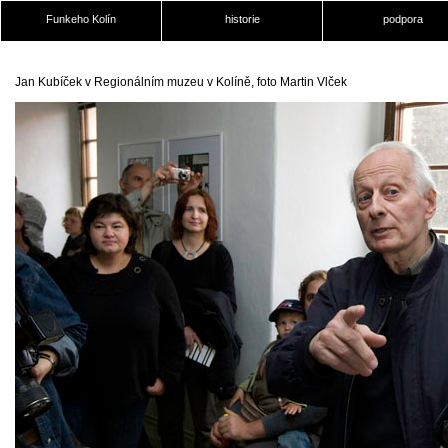
Funkeho Kolín
historie
podpora
Jan Kubíček v Regionálním muzeu v Kolíně, foto Martin Vlček