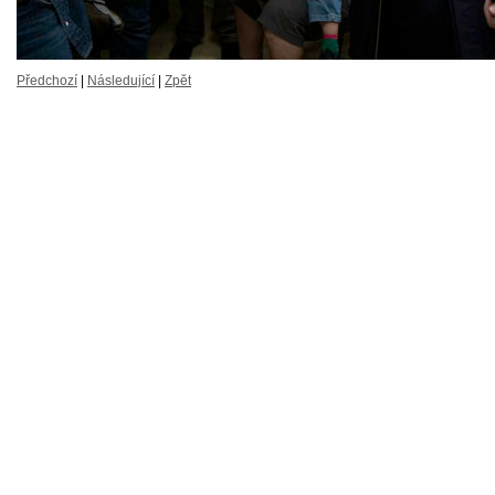
Předchozí
|
Následující
|
Zpět