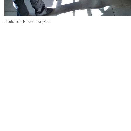
Předchozí
|
Následující
|
Zpět