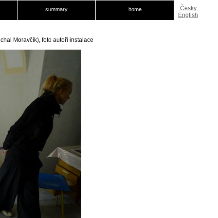
Česky
summary
home
English
hal Moravčík), foto autoři instalace