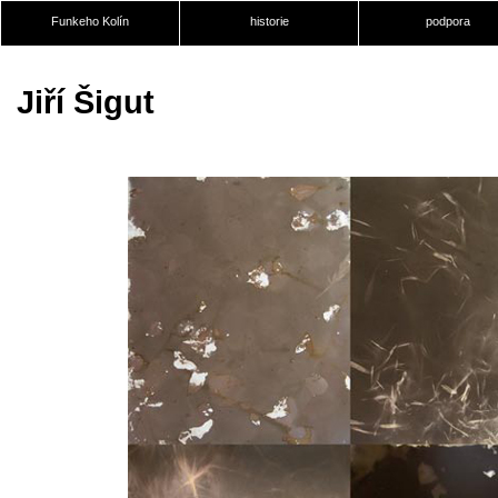
Funkeho Kolín
historie
podpora
Jiří Šigut