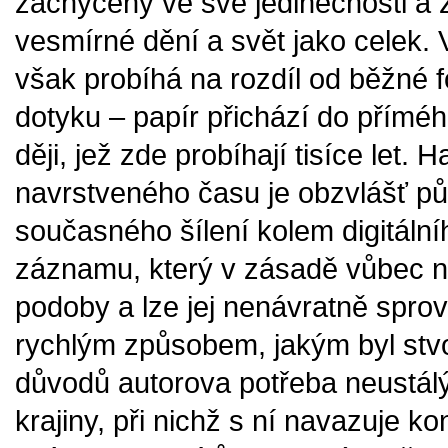
zachyceny ve své jedinečnosti a 
vesmírné dění a svět jako celek. 
však probíhá na rozdíl od běžné f
dotyku – papír přichází do příméh
ději, jež zde probíhají tisíce let.
navrstveného času je obzvlášť pů
současného šílení kolem digitální
záznamu, který v zásadě vůbec 
podoby a lze jej nenávratně sprov
rychlým způsobem, jakým byl stvo
důvodů autorova potřeba neustál
krajiny, při nichž s ní navazuje k