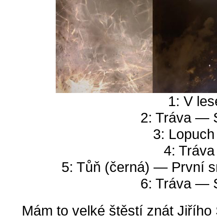
1: V les
2: Tráva — 
3: Lopuch 
4: Tráva 
5: Tůň (černá) — První s
6: Tráva — 
Mám to velké štěstí znát Jiříh