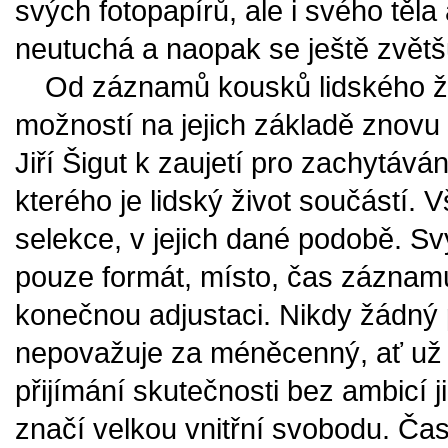
svých fotopapírů, ale i svého těl
neutuchá a naopak se ještě zvětš
Od záznamů kousků lidského živ
možností na jejich základě znovu
Jiří Šigut k zaujetí pro zachytává
kterého je lidský život součástí. 
selekce, v jejich dané podobě. S
pouze formát, místo, čas záznam
konečnou adjustaci. Nikdy žádný 
nepovažuje za méněcenný, ať už 
přijímání skutečnosti bez ambicí 
značí velkou vnitřní svobodu. Čas