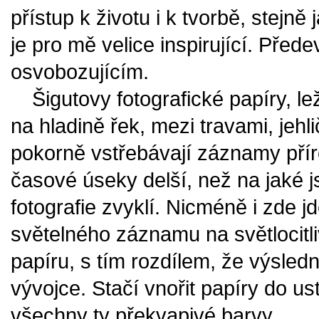
přístup k životu i k tvorbě, stejně
je pro mě velice inspirující. Přede
osvobozujícím.
Šigutovy fotografické papíry, le
na hladině řek, mezi travami, jeh
pokorně vstřebávají záznamy přír
časové úseky delší, než na jaké 
fotografie zvyklí. Nicméně i zde jd
světelného záznamu na světlocitli
papíru, s tím rozdílem, že výsled
vývojce. Stačí vnořit papíry do us
všechny ty překvapivé barvy.