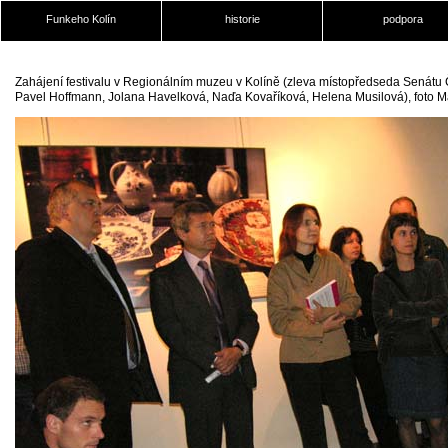
Funkeho Kolín
historie
podpora
Zahájení festivalu v Regionálním muzeu v Kolíně (zleva místopředseda Senátu
Pavel Hoffmann, Jolana Havelková, Naďa Kovaříková, Helena Musilová), foto M