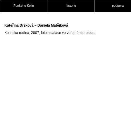
Funkeho Kolín
historie
podpora
Kateřina Držková – Daniela Matějková
Kolínská rodina, 2007, fotoinstalace ve veřejném prostoru