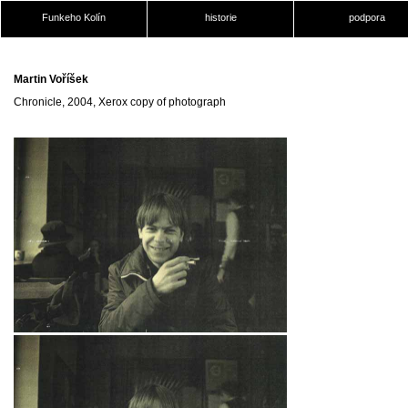
Funkeho Kolín
historie
podpora
Martin Voříšek
Chronicle, 2004, Xerox copy of photograph