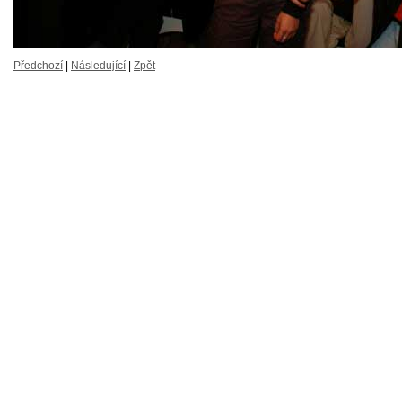
Předchozí
|
Následující
|
Zpět