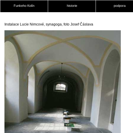
Funkeho Kolín
historie
podpora
Instalace Lucie Nimcové, synagoga, foto Josef Čáslava