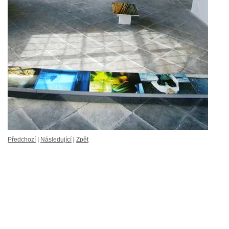
Předchozí
|
Následující
|
Zpět