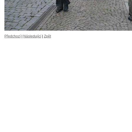
Předchozí
|
Následující
|
Zpět