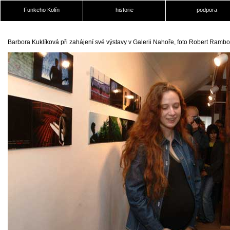
Funkeho Kolín
historie
podpora
Barbora Kuklíková při zahájení své výstavy v Galerii Nahoře, foto Robert Ramb