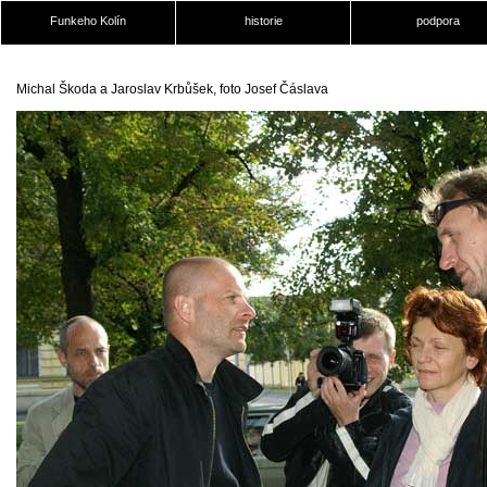
Funkeho Kolín
historie
podpora
Michal Škoda a Jaroslav Krbůšek, foto Josef Čáslava