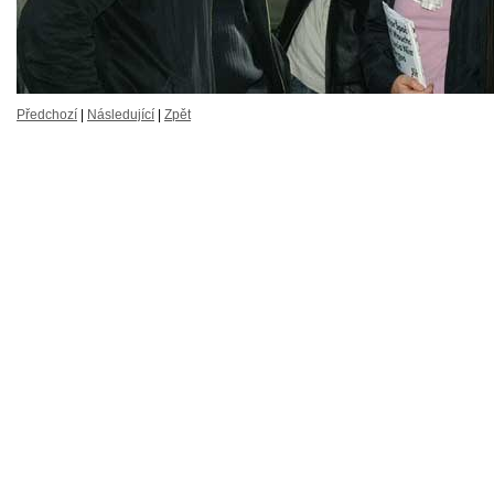
Předchozí
|
Následující
|
Zpět