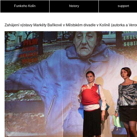
Funkeho Kolín
history
support
Zahájení výstavy Markéty Baňkové v Městském divadle v Kolíně (autorka a Vero