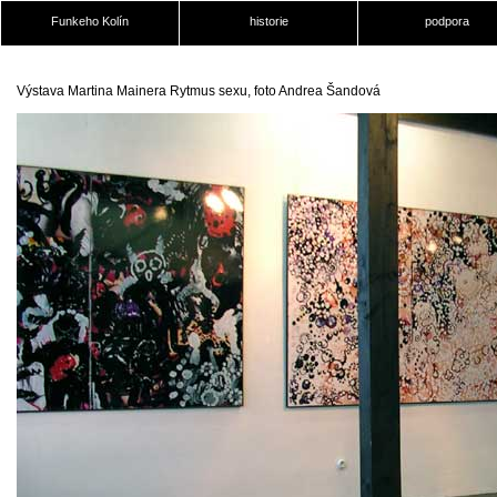
Funkeho Kolín
historie
podpora
Výstava Martina Mainera Rytmus sexu, foto Andrea Šandová