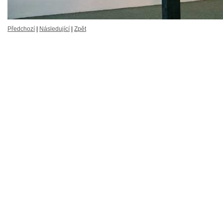
Předchozí
|
Následující
|
Zpět