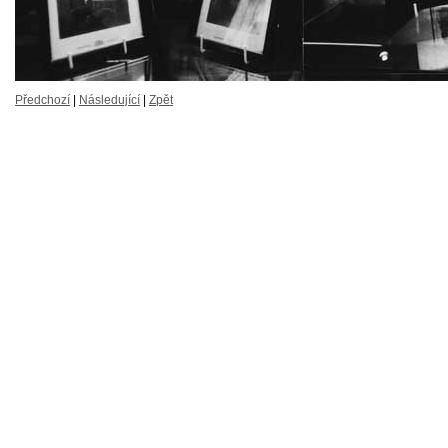
Předchozí
|
Následující
|
Zpět