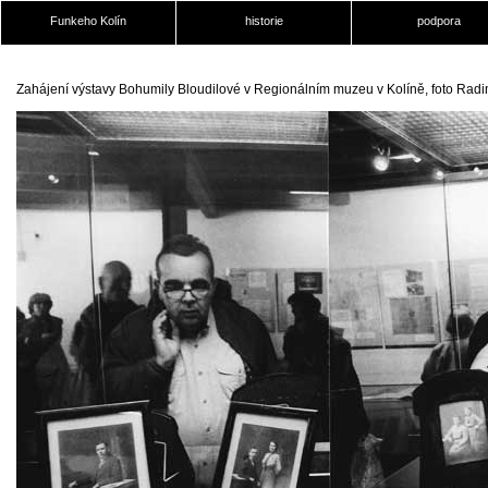
Funkeho Kolín
historie
podpora
Zahájení výstavy Bohumily Bloudilové v Regionálním muzeu v Kolíně, foto Rad