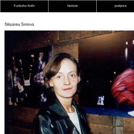
Funkeho Kolín
historie
podpora
Štěpánka Šimlová