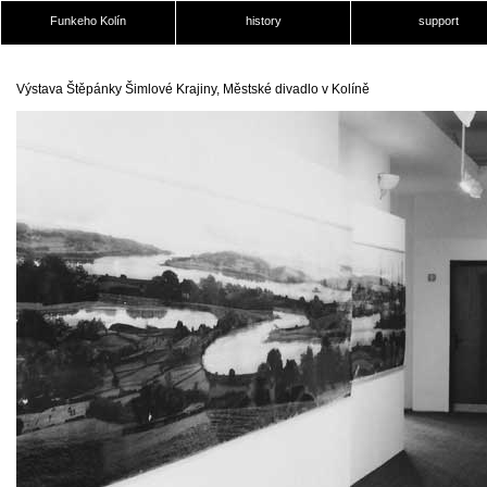
Funkeho Kolín
history
support
Výstava Štěpánky Šimlové Krajiny, Městské divadlo v Kolíně