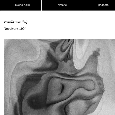
Funkeho Kolín
historie
podpora
Zdeněk Skružný
Novotvary, 1994