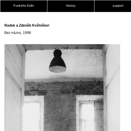
Funkeho Kolín
history
support
Radek a Zdeněk Květoňovi
Bez názvu, 1998