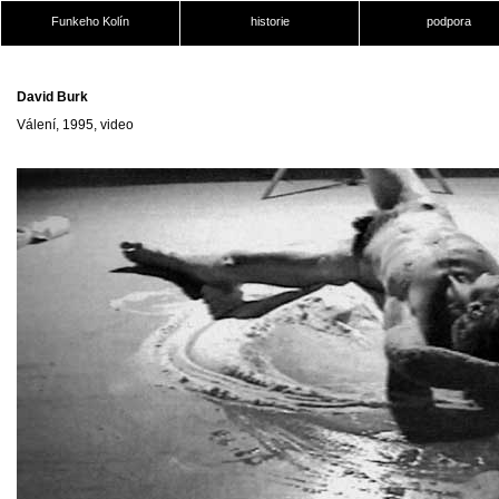
Funkeho Kolín
historie
podpora
David Burk
Válení, 1995, video