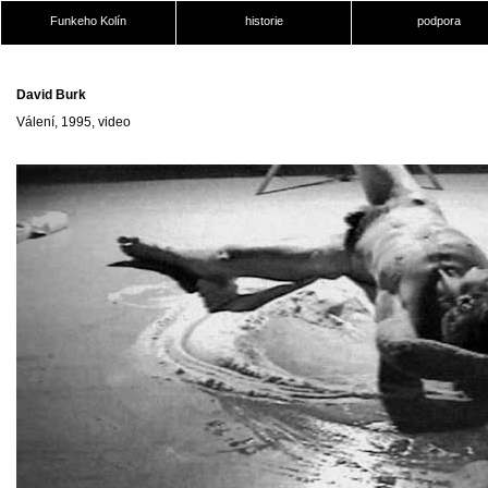
Funkeho Kolín
historie
podpora
David Burk
Válení, 1995, video