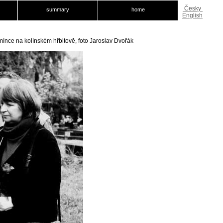
Česky
summary
home
English
ínce na kolínském hřbitově, foto Jaroslav Dvořák