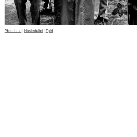
Předchozí
|
Následující
|
Zpět