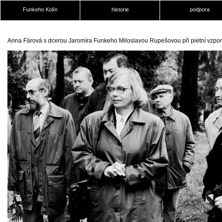
Funkeho Kolín
historie
podpora
Anna Fárová s dcerou Jaromíra Funkeho Miloslavou Rupešovou při pietní vzpom