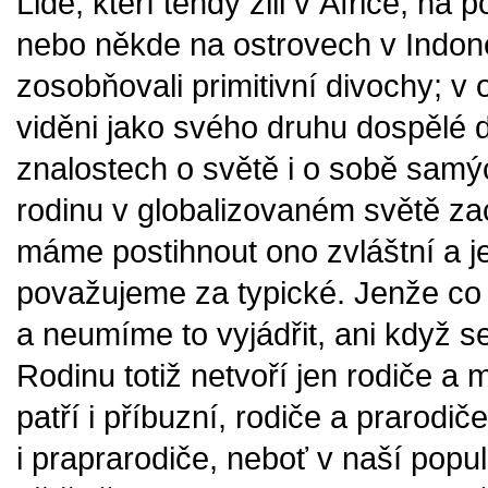
Lidé, kteří tehdy žili v Africe, na
nebo někde na ostrovech v Indoné
zosobňovali primitivní divochy; v 
viděni jako svého druhu dospělé 
znalostech o světě i o sobě samý
rodinu v globalizovaném světě zac
máme postihnout ono zvláštní a j
považujeme za typické. Jenže co 
a neumíme to vyjádřit, ani když se
Rodinu totiž netvoří jen rodiče a 
patří i příbuzní, rodiče a prarodi
i praprarodiče, neboť v naší popu