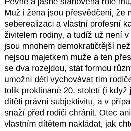
Pevně a jasně stanovená role muž
Muž i žena jsou přesvědčeni, že m
seberealizaci a vlastní profesní k
živitelem rodiny, a tudíž už není 
jsou mnohem demokratičtější než 
nejsou majetkem muže a ten přest
se dva rozejdou, stát formou růz
umožní děti vychovávat tím rodič
tolik proklínané 20. století (i když
dítěti právní subjektivitu, a v př
snaží před rodiči chránit. Otec 
vlastním dítětem nakládat, jak chtě