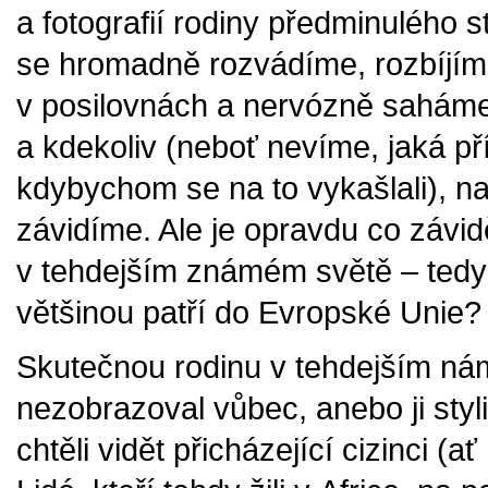
a fotografií rodiny předminulého st
se hromadně rozvádíme, rozbíjím
v posilovnách a nervózně saháme
a kdekoliv (neboť nevíme, jaká pří
kdybychom se na to vykašlali), n
závidíme. Ale je opravdu co závidě
v tehdejším známém světě – tedy 
většinou patří do Evropské Unie?
Skutečnou rodinu v tehdejším n
nezobrazoval vůbec, anebo ji styli
chtěli vidět přicházející cizinci 