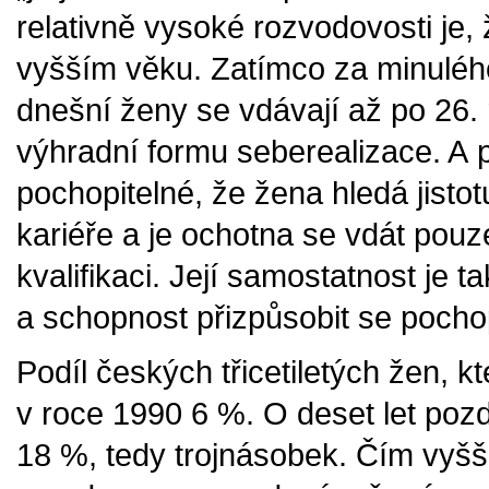
relativně vysoké rozvodovosti je, 
vyšším věku. Zatímco za minulého 
dnešní ženy se vdávají až po 26. 
výhradní formu seberealizace. A pr
pochopitelné, že žena hledá jistotu
kariéře a je ochotna se vdát pouz
kvalifikaci. Její samostatnost je ta
a schopnost přizpůsobit se pochop
Podíl českých třicetiletých žen, kt
v roce 1990 6 %. O deset let pozdě
18 %, tedy trojnásobek. Čím vyšší