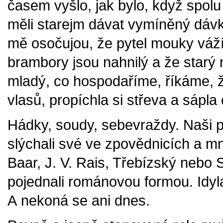
časem vyšlo, jak bylo, když spolu
měli starejm dávat vymíněný dávky
mě osočujou, že pytel mouky váží
brambory jsou nahnilý a že star
mladý, co hospodaříme, říkáme, že
vlasů, propíchla si střeva a sápla 
Hádky, soudy, sebevraždy. Naši pí
slýchali své ve zpovědnicích a mn
Baar, J. V. Rais, Třebízský nebo 
pojednali románovou formou. Idyla
A nekoná se ani dnes.