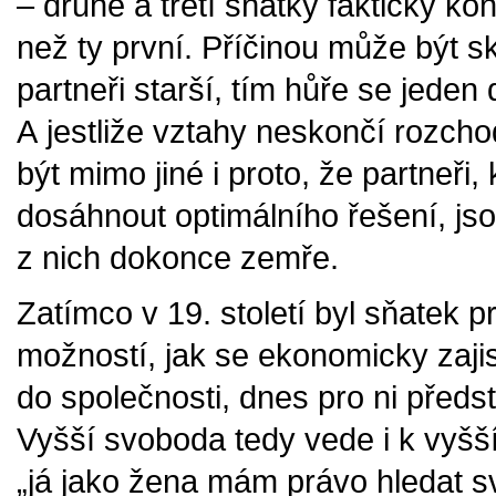
– druhé a třetí sňatky fakticky 
než ty první. Příčinou může být s
partneři starší, tím hůře se jeden
A jestliže vztahy neskončí rozch
být mimo jiné i proto, že partneři, 
dosáhnout optimálního řešení, jsou
z nich dokonce zemře.
Zatímco v 19. století byl sňatek p
možností, jak se ekonomicky zajis
do společnosti, dnes pro ni před
Vyšší svoboda tedy vede i k vyšší
„já jako žena mám právo hledat sv