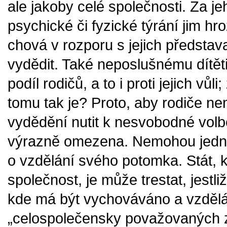
ale jakoby celé společnosti. Za 
psychické či fyzické týrání jim hro
chová v rozporu s jejich představa
vydědit. Také neposlušnému dítěti
podíl rodičů, a to i proti jejich vů
tomu tak je? Proto, aby rodiče n
vydědění nutit k nesvobodné volbě.
výrazně omezena. Nemohou jedn
o vzdělání svého potomka. Stát, 
společnost, je může trestat, jestliž
kde má být vychováváno a vzděl
„celospolečensky považovaných z