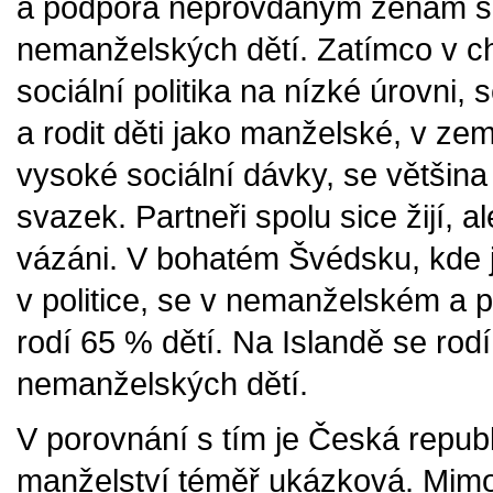
a podpora neprovdaným ženám s dě
nemanželských dětí. Zatímco v c
sociální politika na nízké úrovni,
a rodit děti jako manželské, v ze
vysoké sociální dávky, se většin
svazek. Partneři spolu sice žijí, 
vázáni. V bohatém Švédsku, kde j
v politice, se v nemanželském a
rodí 65 % dětí. Na Islandě se ro
nemanželských dětí.
V porovnání s tím je Česká republ
manželství téměř ukázková. Mimo