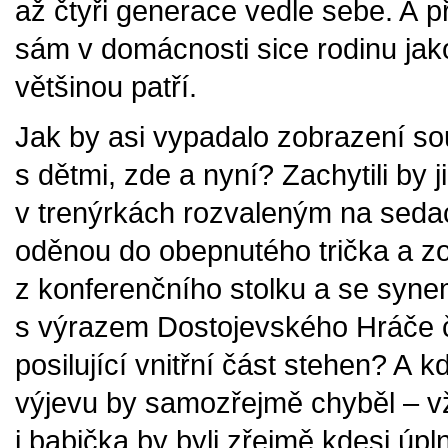
až čtyři generace vedle sebe. A př
sám v domácnosti sice rodinu jako
většinou patří.
Jak by asi vypadalo zobrazení s
s dětmi, zde a nyní? Zachytili by ji
v trenýrkách rozvaleným na seda
oděnou do obepnutého trička a zo
z konferenčního stolku a se syn
s výrazem Dostojevského Hráče č
posilující vnitřní část stehen? A
výjevu by samozřejmě chyběl – vž
i babička by byli zřejmě kdesi úpl