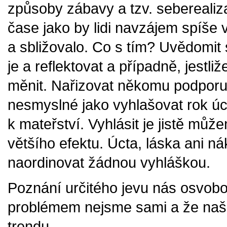
způsoby zábavy a tzv. seberealiz
čase jako by lidi navzájem spíše 
a sbližovalo. Co s tím? Uvědomit s
je a reflektovat a případně, jestl
měnit. Nařizovat někomu podporu 
nesmyslné jako vyhlašovat rok úct
k mateřství. Vyhlásit je jistě mů
většího efektu. Úcta, láska ani ná
naordinovat žádnou vyhláškou.
Poznání určitého jevu nás osvobo
problémem nejsme sami a že naše 
trendu.