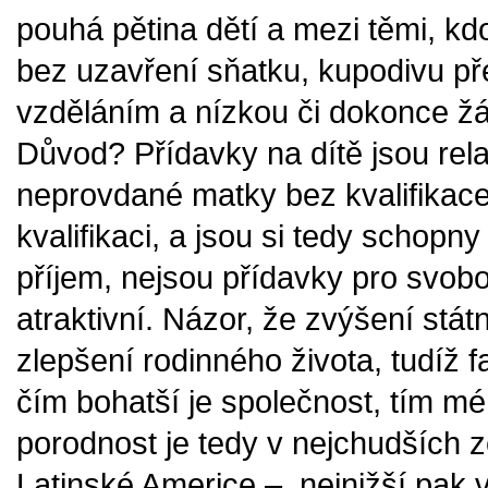
pouhá pětina dětí a mezi těmi, kdo
bez uzavření sňatku, kupodivu př
vzděláním a nízkou či dokonce žá
Důvod? Přídavky na dítě jsou rel
neprovdané matky bez kvalifikace.
kvalifikaci, a jsou si tedy schopny
příjem, nejsou přídavky pro svob
atraktivní. Názor, že zvýšení stát
zlepšení rodinného života, tudíž f
čím bohatší je společnost, tím mén
porodnost je tedy v nejchudších ze
Latinské Americe –, nejnižší pak v