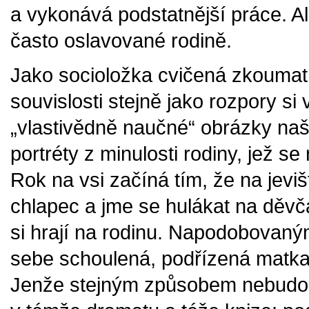
a vykonává podstatnější práce. Al
často oslavované rodině.
Jako socioložka cvičená zkoumat i
souvislosti stejně jako rozpory s
„vlastivědně naučné“ obrázky naši
portréty z minulosti rodiny, jež s
Rok na vsi začíná tím, že na jeviš
chlapec a jme se hulákat na děvčá
si hrají na rodinu. Napodobovaným
sebe schoulená, podřízená matka. 
Jenže stejným způsobem nebudou 