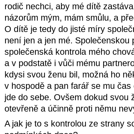
rodič nechci, aby mé dítě zastáva
názorům mým, mám smůlu, a před 
O dítě je tedy do jisté míry spol
není jen a jen mé. Společenskou
společenská kontrola mého chov
a v podstatě i vůči mému partner
kdysi svou ženu bil, možná ho něk
v hospodě a pan farář se mu čas o
jde do sebe. Ovšem dokud svou ž
otevřeně a účinně proti němu nevy
A jak je to s kontrolou ze strany