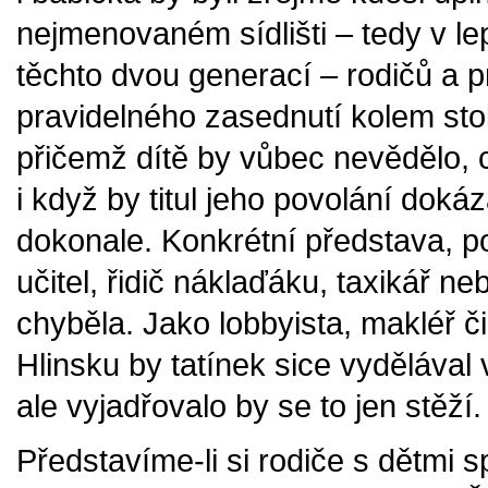
nejmenovaném sídlišti – tedy v le
těchto dvou generací – rodičů a p
pravidelného zasednutí kolem stol
přičemž dítě by vůbec nevědělo, c
i když by titul jeho povolání doká
dokonale. Konkrétní představa, po
učitel, řidič náklaďáku, taxikář ne
chyběla. Jako lobbyista, makléř č
Hlinsku by tatínek sice vydělával
ale vyjadřovalo by se to jen stěží.
Představíme-li si rodiče s dětmi 