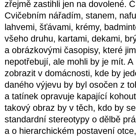
zřejmě zastihli jen na dovolené. Č
Cvičebním nářadím, stanem, naf
lahvemi, šťávami, krémy, badmin
všeho druhu, kartami, dekami, brýl
a obrázkovými časopisy, které jim 
nepotřebují, ale mohli by je mít. 
zobrazit v domácnosti, kde by jede
daného výjevu by byl osočen z t
a tatínek opravuje kapající koho
takový obraz by v těch, kdo by se
standardní stereotypy o dělbě pr
a o hierarchickém postavení otce,