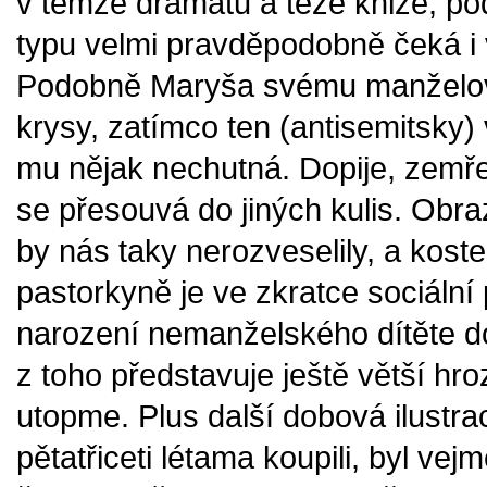
v témže dramatu a téže knize; p
typu velmi pravděpodobně čeká i 
Podobně Maryša svému manželovi
krysy, zatímco ten (antisemitsky) 
mu nějak nechutná. Dopije, zemře
se přesouvá do jiných kulis. Obra
by nás taky nerozveselily, a kost
pastorkyně je ve zkratce sociální p
narození nemanželského dítěte do
z toho představuje ještě větší hr
utopme. Plus další dobová ilustr
pětatřiceti létama koupili, byl ve