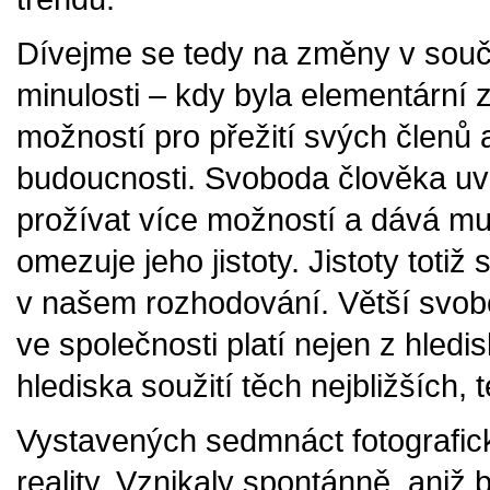
Dívejme se tedy na změny v souča
minulosti – kdy byla elementární 
možností pro přežití svých členů a
budoucnosti. Svoboda člověka uv
prožívat více možností a dává mu
omezuje jeho jistoty. Jistoty totiž
v našem rozhodování. Větší svobod
ve společnosti platí nejen z hledisk
hlediska soužití těch nejbližších, 
Vystavených sedmnáct fotografic
reality. Vznikaly spontánně, aniž b