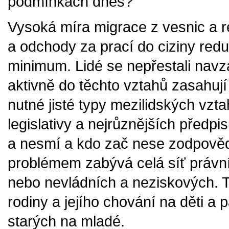
podmínkách dnes?
Vysoká míra migrace z vesnic a r
a odchody za prací do ciziny red
minimum. Lidé se nepřestali nav
aktivně do těchto vztahů zasahují j
nutné jisté typy mezilidských vzta
legislativy a nejrůznějších předpi
a nesmí a kdo zač nese zodpověd
problémem zabývá celá síť právn
nebo nevládních a neziskových. T
rodiny a jejího chování na děti a 
starých na mladé.