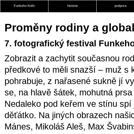
Funkeho Kolín
historie
podpora
Proměny rodiny a global
7. fotografický festival Funkeh
Zobrazit a zachytit současnou rod
předkové to měli snazší – muž s 
pohrabuje, z nařasené sukně jí vyč
se, na hlavě šátek, mohutná prsa 
Nedaleko pod keřem ve stínu spí j
děťátko. Na jiných obrazech našich
Mánes, Mikoláš Aleš, Max Švabinsk