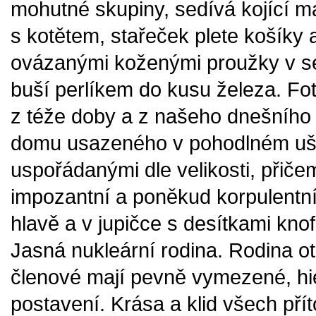
mohutné skupiny, sedívá kojící mat
s kotětem, stařeček plete košíky
ovázanými koženými proužky v s
buší perlíkem do kusu železa. Foto
z téže doby a z našeho dnešního
domu usazeného v pohodlném uš
uspořádanými dle velikosti, přiče
impozantní a poněkud korpulentn
hlavě a v jupičce s desítkami knof
Jasná nukleární rodina. Rodina otc
členové mají pevně vymezené, hi
postavení. Krása a klid všech př