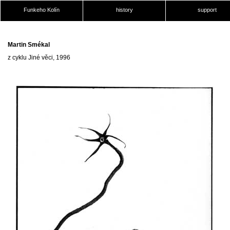
Funkeho Kolín
history
support
Martin Smékal
z cyklu Jiné věci, 1996