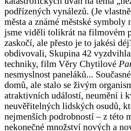
katastrofických úvah na téma „ne
podřízených vynálezů. (Je vlastně
města a známé městské symboly n
jsme viděli tolikrát na filmovém pl
zaskočí, ale přesto je to jakési dé
obdivovali, Skupina 42 vyzdvihla
techniky, film Věry Chytilové
Pan
nesmyslnost paneláků... Současné
domů, ale stalo se živým organi
atraktivních událostí, neumění i
neuvěřitelných lidských osudů, k
nejmenších podrobností – z této 
nekonečné množství nových a no