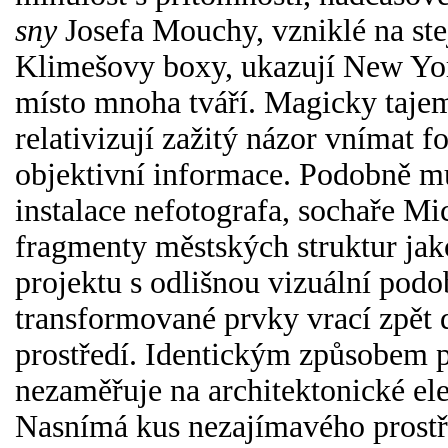
sny
Josefa Mouchy, vzniklé na ste
Klimešovy boxy, ukazují New York
místo mnoha tváří. Magicky taje
relativizují zažitý názor vnímat fo
objektivní informace. Podobně m
instalace nefotografa, sochaře Mi
fragmenty městských struktur ja
projektu s odlišnou vizuální podo
transformované prvky vrací zpět
prostředí. Identickým způsobem p
nezaměřuje na architektonické ele
Nasnímá kus nezajímavého prostře