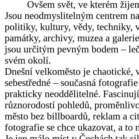
Ovšem svět, ve kterém žijeme,
Jsou neodmyslitelným centrem na
politiky, kultury, vědy, techniky
památky, archivy, muzea a galerie 
jsou určitým pevným bodem – leč
svém okolí.
Dnešní velkoměsto je chaotické, ve
sebestředné – současná fotografie 
prakticky neoddělitelné. Fascinu
různorodostí pohledů, proměnlivos
město bez billboardů, reklam a c
fotografie se chce ukazovat, a to 
Je jen málo míst v Čechách tak sil