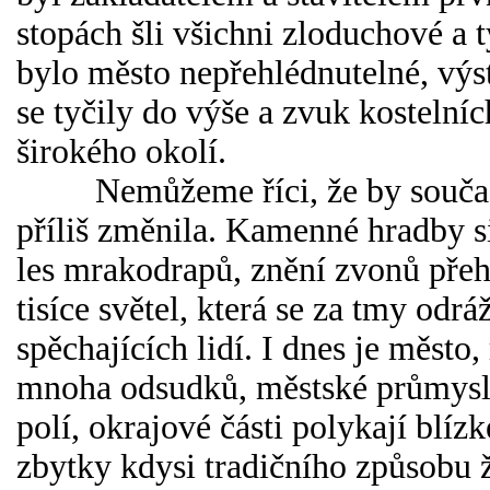
stopách šli všichni zloduchové a 
bylo město nepřehlédnutelné, vý
se tyčily do výše a zvuk kostelníc
širokého okolí.
Nemůžeme říci, že by současn
příliš změnila. Kamenné hradby si
les mrakodrapů, znění zvonů přeh
tisíce světel, která se za tmy odrá
spěchajících lidí. I dnes je město
mnoha odsudků, městské průmyslo
polí, okrajové části polykají blízk
zbytky kdysi tradičního způsobu ž