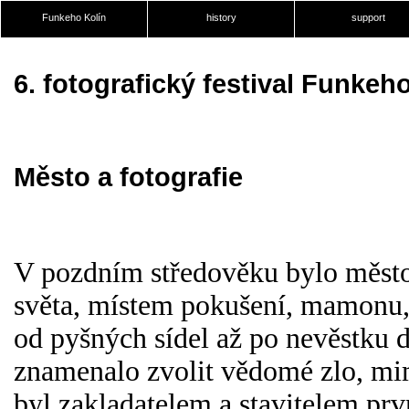
Funkeho Kolín
history
support
6. fotografický festival Funkeh
Město a fotografie
V pozdním středověku bylo měst
světa, místem pokušení, mamonu, 
od pyšných sídel až po nevěstku 
znamenalo zvolit vědomé zlo, mimo
byl zakladatelem a stavitelem prv