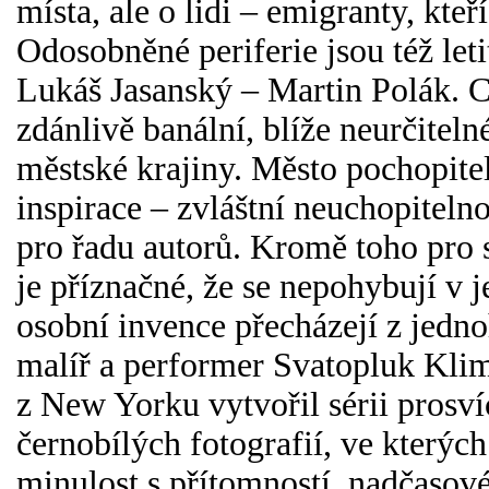
místa, ale o lidi – emigranty, kteří
Odosobněné periferie jsou též le
Lukáš Jasanský – Martin Polák. 
zdánlivě banální, blíže neurčitel
městské krajiny. Město pochopitel
inspirace – zvláštní neuchopiteln
pro řadu autorů. Kromě toho pro 
je příznačné, že se nepohybují v 
osobní invence přecházejí z jedn
malíř a performer Svatopluk Kli
z New Yorku vytvořil sérii prosv
černobílých fotografií, ve kterých
minulost s přítomností, nadčasové