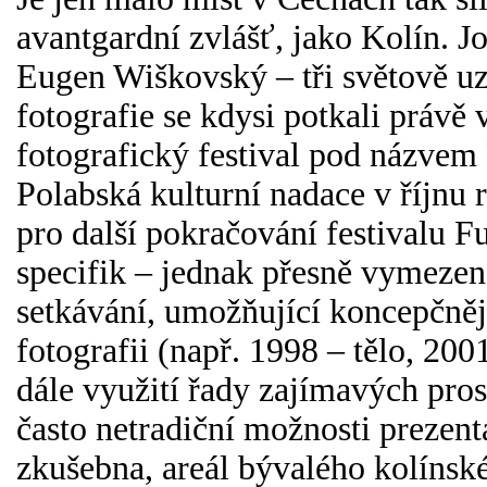
avantgardní zvlášť, jako Kolín. J
Eugen Wiškovský – tři světově uz
fotografie se kdysi potkali právě
fotografický festival pod názvem
Polabská kulturní nadace v říjnu
pro další pokračování festivalu F
specifik – jednak přesně vymeze
setkávání, umožňující koncepčněj
fotografii (např. 1998 – tělo, 200
dále využití řady zajímavých pros
často netradiční možnosti prezent
zkušebna, areál bývalého kolínsk