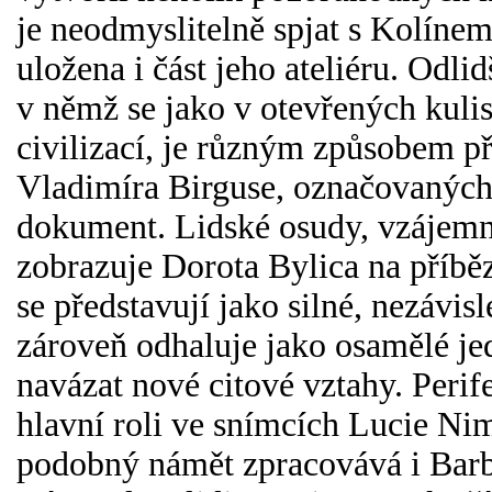
je neodmyslitelně spjat s Kolíne
uložena i část jeho ateliéru. Odli
v němž se jako v otevřených kuli
civilizací, je různým způsobem př
Vladimíra Birguse, označovaných
dokument. Lidské osudy, vzájemné
zobrazuje Dorota Bylica na příbě
se představují jako silné, nezávisl
zároveň odhaluje jako osamělé je
navázat nové citové vztahy. Perifer
hlavní roli ve snímcích Lucie N
podobný námět zpracovává i Barb