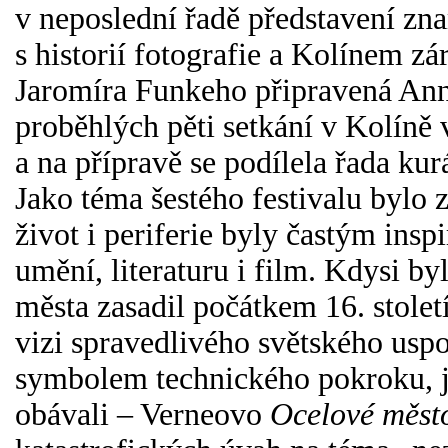
v neposlední řadě představení zna
s historií fotografie a Kolínem z
Jaromíra Funkeho připravená Ann
proběhlých pěti setkání v Kolíně 
a na přípravě se podílela řada kur
Jako téma šestého festivalu bylo
život i periferie byly častým ins
umění, literaturu i film. Kdysi b
města zasadil počátkem 16. stol
vizi spravedlivého světského uspo
symbolem technického pokroku, je
obávali – Verneovo
Ocelové měst