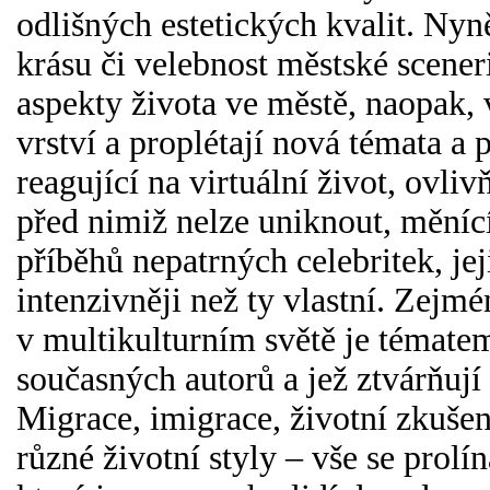
odlišných estetických kvalit. Nyn
krásu či velebnost městské sceneri
aspekty života ve městě, naopak, v
vrství a proplétají nová témata a
reagující na virtuální život, ovl
před nimiž nelze uniknout, měníc
příběhů nepatrných celebritek, je
intenzivněji než ty vlastní. Zejmé
v multikulturním světě je témate
současných autorů a jež ztvárňují
Migrace, imigrace, životní zkušen
různé životní styly – vše se prolín