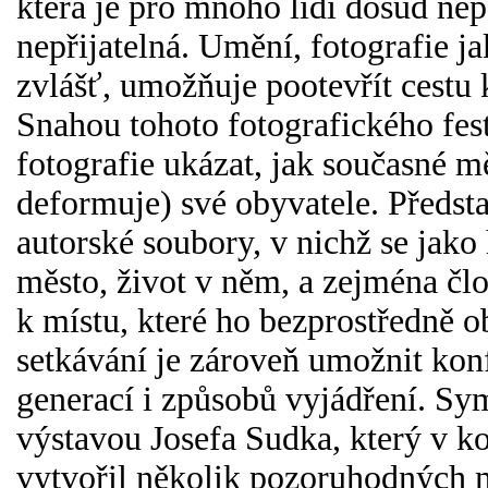
která je pro mnoho lidí dosud ne
nepřijatelná. Umění, fotografie ja
zvlášť, umožňuje pootevřít cestu k
Snahou tohoto fotografického fest
fotografie ukázat, jak současné m
deformuje) své obyvatele. Předst
autorské soubory, v nichž se jako 
město, život v něm, a zejména člo
k místu, které ho bezprostředně 
setkávání je zároveň umožnit kon
generací i způsobů vyjádření. Sym
výstavou Josefa Sudka, který v ko
vytvořil několik pozoruhodných m