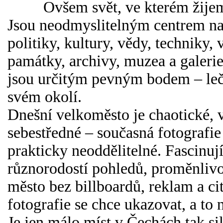
Ovšem svět, ve kterém žijeme,
Jsou neodmyslitelným centrem na
politiky, kultury, vědy, techniky
památky, archivy, muzea a galerie 
jsou určitým pevným bodem – leč
svém okolí.
Dnešní velkoměsto je chaotické, ve
sebestředné – současná fotografie 
prakticky neoddělitelné. Fascinu
různorodostí pohledů, proměnlivos
město bez billboardů, reklam a c
fotografie se chce ukazovat, a to 
Je jen málo míst v Čechách tak sil