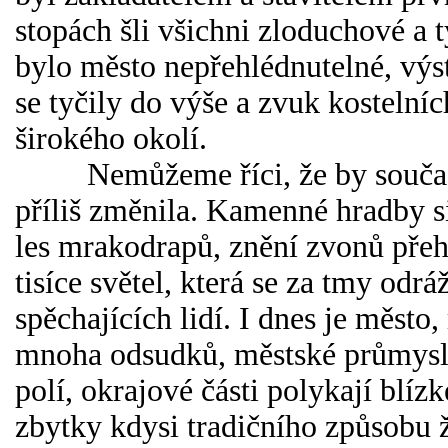
stopách šli všichni zloduchové a 
bylo město nepřehlédnutelné, vý
se tyčily do výše a zvuk kostelníc
širokého okolí.
Nemůžeme říci, že by současn
příliš změnila. Kamenné hradby si
les mrakodrapů, znění zvonů přeh
tisíce světel, která se za tmy odrá
spěchajících lidí. I dnes je město
mnoha odsudků, městské průmyslo
polí, okrajové části polykají blízk
zbytky kdysi tradičního způsobu ž