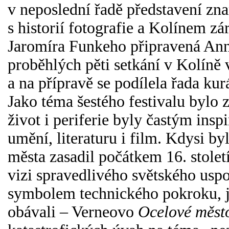
v neposlední řadě představení zna
s historií fotografie a Kolínem z
Jaromíra Funkeho připravená Ann
proběhlých pěti setkání v Kolíně 
a na přípravě se podílela řada kur
Jako téma šestého festivalu bylo
život i periferie byly častým ins
umění, literaturu i film. Kdysi b
města zasadil počátkem 16. stol
vizi spravedlivého světského uspo
symbolem technického pokroku, je
obávali – Verneovo
Ocelové měst