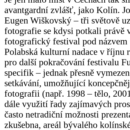
avantgardní zvlášť, jako Kolín. J
Eugen Wiškovský – tři světově uz
fotografie se kdysi potkali právě
fotografický festival pod názvem
Polabská kulturní nadace v říjnu
pro další pokračování festivalu F
specifik – jednak přesně vymeze
setkávání, umožňující koncepčněj
fotografii (např. 1998 – tělo, 200
dále využití řady zajímavých pros
často netradiční možnosti prezent
zkušebna, areál bývalého kolínsk