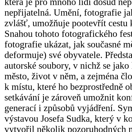
která je pro mnoho lidí dosud ne
nepřijatelná. Umění, fotografie ja
zvlášť, umožňuje pootevřít cestu k
Snahou tohoto fotografického fest
fotografie ukázat, jak současné m
deformuje) své obyvatele. Předst
autorské soubory, v nichž se jako 
město, život v něm, a zejména člo
k místu, které ho bezprostředně 
setkávání je zároveň umožnit kon
generací i způsobů vyjádření. Sym
výstavou Josefa Sudka, který v ko
vytvořil několik pozoruhodných m