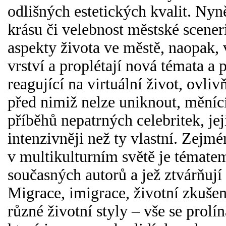
odlišných estetických kvalit. Nyn
krásu či velebnost městské sceneri
aspekty života ve městě, naopak, v
vrství a proplétají nová témata a
reagující na virtuální život, ovl
před nimiž nelze uniknout, měníc
příběhů nepatrných celebritek, je
intenzivněji než ty vlastní. Zejmé
v multikulturním světě je témate
současných autorů a jež ztvárňují
Migrace, imigrace, životní zkušen
různé životní styly – vše se prolín