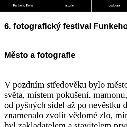
Funkeho Kolín
historie
podpora
6. fotografický festival Funkeh
Město a fotografie
V pozdním středověku bylo měst
světa, místem pokušení, mamonu, 
od pyšných sídel až po nevěstku 
znamenalo zvolit vědomé zlo, mimo
byl zakladatelem a stavitelem prv