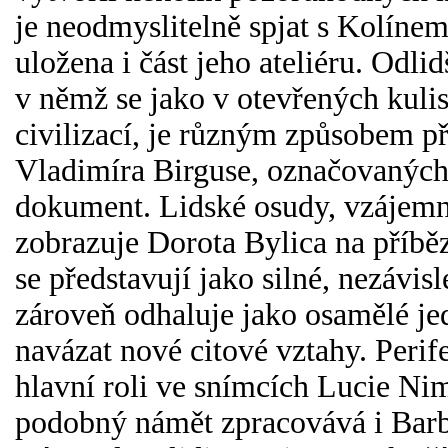
je neodmyslitelně spjat s Kolíne
uložena i část jeho ateliéru. Odli
v němž se jako v otevřených kuli
civilizací, je různým způsobem př
Vladimíra Birguse, označovaných
dokument. Lidské osudy, vzájemné
zobrazuje Dorota Bylica na příbě
se představují jako silné, nezávisl
zároveň odhaluje jako osamělé je
navázat nové citové vztahy. Perifer
hlavní roli ve snímcích Lucie N
podobný námět zpracovává i Barb