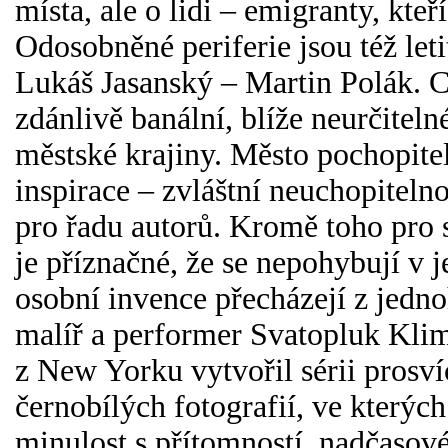
místa, ale o lidi – emigranty, kteří
Odosobněné periferie jsou též le
Lukáš Jasanský – Martin Polák. 
zdánlivě banální, blíže neurčitel
městské krajiny. Město pochopitel
inspirace – zvláštní neuchopiteln
pro řadu autorů. Kromě toho pro 
je příznačné, že se nepohybují v 
osobní invence přecházejí z jedn
malíř a performer Svatopluk Kli
z New Yorku vytvořil sérii prosv
černobílých fotografií, ve kterých
minulost s přítomností, nadčasové