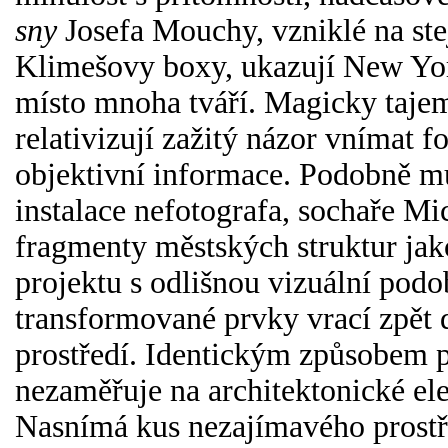
sny
Josefa Mouchy, vzniklé na ste
Klimešovy boxy, ukazují New York
místo mnoha tváří. Magicky taje
relativizují zažitý názor vnímat fo
objektivní informace. Podobně m
instalace nefotografa, sochaře Mi
fragmenty městských struktur ja
projektu s odlišnou vizuální podo
transformované prvky vrací zpět
prostředí. Identickým způsobem p
nezaměřuje na architektonické ele
Nasnímá kus nezajímavého prostře