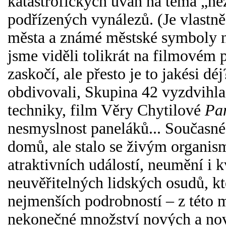
katastrofických úvah na téma „ne
podřízených vynálezů. (Je vlastně
města a známé městské symboly n
jsme viděli tolikrát na filmovém pl
zaskočí, ale přesto je to jakési dé
obdivovali, Skupina 42 vyzdvihla
techniky, film Věry Chytilové
Pan
nesmyslnost paneláků... Současné
domů, ale stalo se živým organi
atraktivních událostí, neumění i
neuvěřitelných lidských osudů, k
nejmenších podrobností – z této 
nekonečné množství nových a no