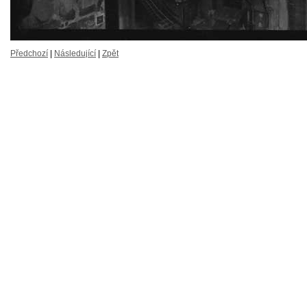
Předchozí
|
Následující
|
Zpět