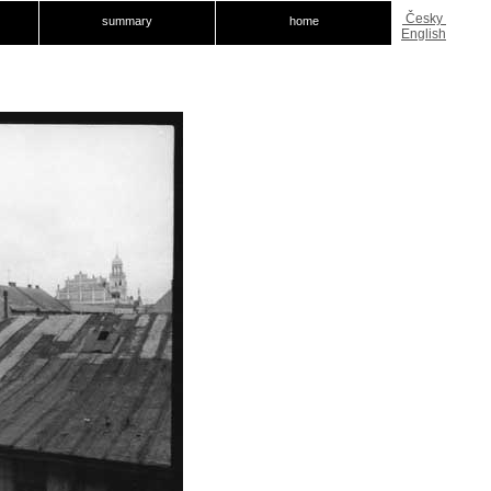
Česky
summary
home
English