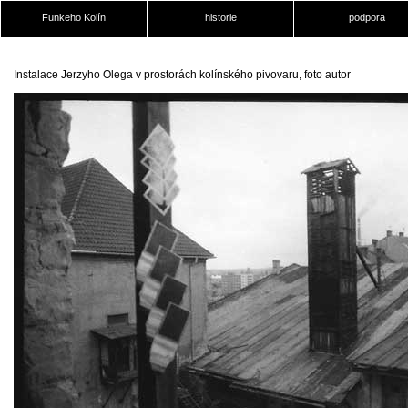
Funkeho Kolín
historie
podpora
Instalace Jerzyho Olega v prostorách kolínského pivovaru, foto autor