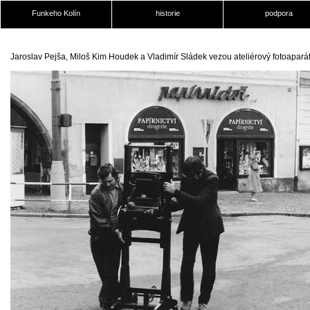
Funkeho Kolín
historie
podpora
Jaroslav Pejša, Miloš Kim Houdek a Vladimír Sládek vezou ateliérový fotoapará