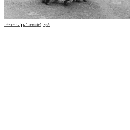
Předchozí
|
Následující
|
Zpět