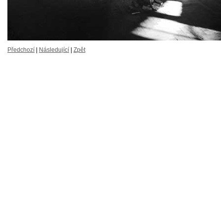
Předchozí
|
Následující
|
Zpět