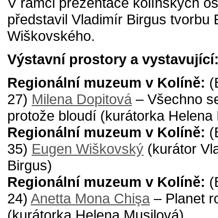
V rámci prezentace kolínských o
představil Vladimír Birgus tvorbu
Wiškovského.
Výstavní prostory a vystavující
Regionální muzeum v Kolíně:
(
27)
Milena Dopitová
– Všechno se
protože bloudí (kurátorka Helena
Regionální muzeum v Kolíně:
(
35)
Eugen Wiškovský
(kurátor Vl
Birgus)
Regionální muzeum v Kolíně:
(
24)
Anetta Mona Chişa
– Planet 
(kurátorka Helena Musilová)