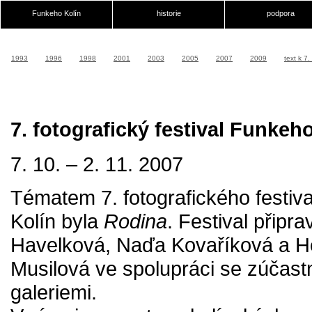
Funkeho Kolín
historie
podpora
1993
1996
1998
2001
2003
2005
2007
2009
text k 7.
7. fotografický festival Funkeh
7. 10. – 2. 11. 2007
Tématem 7. fotografického festiv
Kolín byla
Rodina
. Festival připra
Havelková, Naďa Kovaříková a H
Musilová ve spolupráci se zúčas
galeriemi.