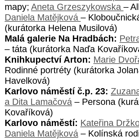
mapy;
Aneta Grzeszykowska
– A
Daniela Matějková
– Kloboučnick
(kurátorka Helena Musilová)
Malá galerie Na Hradbách:
Petr
– táta (kurátorka Naďa Kovaříkov
Knihkupectví Arton:
Marie Dvoř
Rodinné portréty (kurátorka Jola
Havelková)
Karlovo náměstí č.p. 23:
Zuzana
a Dita Lamačová
– Persona (kurá
Kovaříková)
Karlovo náměstí:
Kateřina Držk
Daniela Matějková
– Kolínská rod