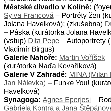
Městské divadlo v Kolíně:
(foye
Sylva Francová
– Portréty žen (k
Jolana Havelková); (zkušebna)
D
– Páska (kurátorka Jolana Havelk
(vstup)
Dita Pepe
– Autoportréty (
Vladimír Birgus)
Galerie Nahoře:
Martin Voříšek
–
(kurátorka Naďa Kovaříková)
Galerie V Zahradě:
MINA (Milan 
Jan Nálevka)
– Funke You! (kurát
Havelková)
Synagoga:
Agnes Eperjesi
– Rod
Gabriela Kontra a Jana Štěpáno